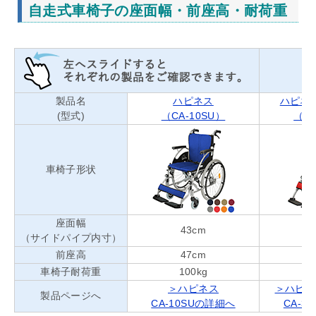
自走式車椅子の座面幅・前座高・耐荷重
製品名
ハピネス
ハピネ
(型式)
（CA-10SU）
（CA
車椅子形状
座面幅
43cm
（サイドパイプ内寸）
前座高
47cm
車椅子耐荷重
100kg
＞ハピネス
＞ハピネ
製品ページへ
CA-10SUの詳細へ
CA-3