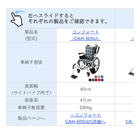
製品名
コンフォート
ス
(型式)
（CAH-50SU）
（CA
車椅子形状
座面幅
40cm
（サイドパイプ内寸）
前座高
47cm
車椅子耐荷重
100kg
＞コンフォート
＞
製品ページへ
CAH-50SUの詳細へ
CA-7