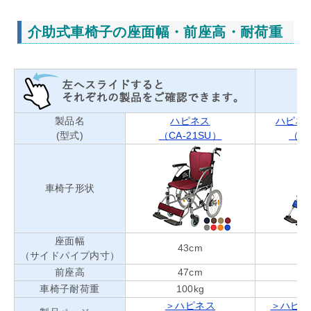
介助式車椅子の座面幅・前座高・耐荷重
製品名
ハピネス
ハピネ
(型式)
（CA-21SU）
（CA
車椅子形状
座面幅
43cm
（サイドパイプ内寸）
前座高
47cm
車椅子耐荷重
100kg
＞ハピネス
＞ハピネ