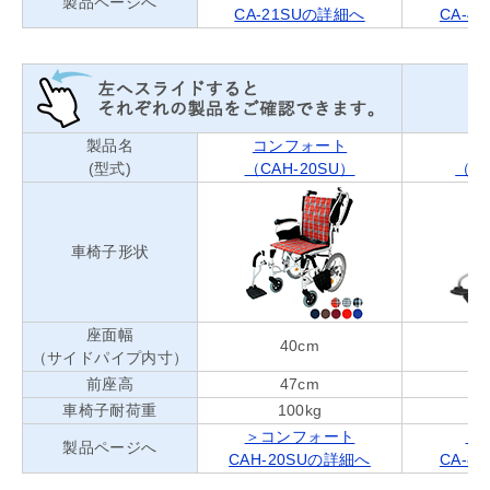
製品ページへ
CA-21SUの詳細へ
CA-4
製品名
コンフォート
ス
(型式)
（CAH-20SU）
（CA
車椅子形状
座面幅
40cm
（サイドパイプ内寸）
前座高
47cm
車椅子耐荷重
100kg
＞コンフォート
＞
製品ページへ
CAH-20SUの詳細へ
CA-8