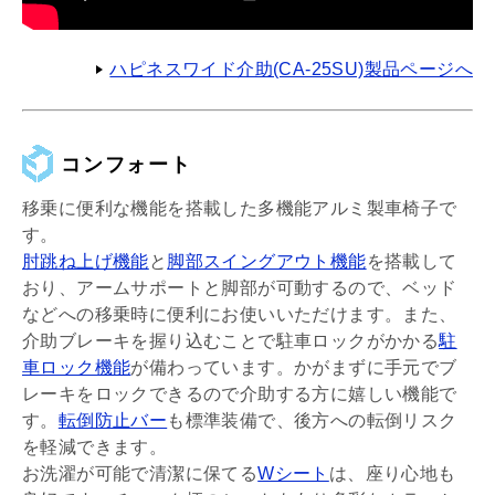
ハピネスワイド介助(CA-25SU)製品ページへ
コンフォート
移乗に便利な機能を搭載した多機能アルミ製車椅子で
す。
肘跳ね上げ機能
と
脚部スイングアウト機能
を搭載して
おり、アームサポートと脚部が可動するので、ベッド
などへの移乗時に便利にお使いいただけます。また、
介助ブレーキを握り込むことで駐車ロックがかかる
駐
車ロック機能
が備わっています。かがまずに手元でブ
レーキをロックできるので介助する方に嬉しい機能で
す。
転倒防止バー
も標準装備で、後方への転倒リスク
を軽減できます。
お洗濯が可能で清潔に保てる
Wシート
は、座り心地も